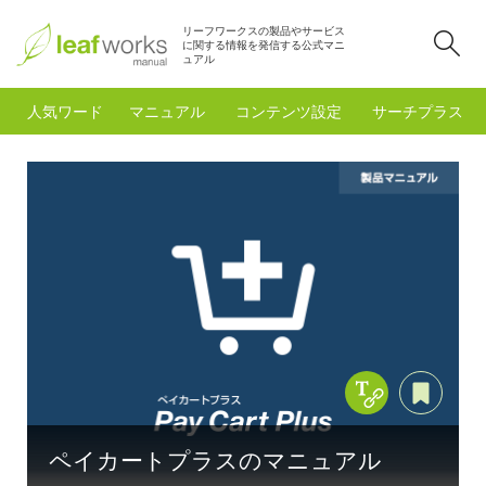
リーフワークスの製品やサービス
検
に関する情報を発信する公式マニ
ュアル
人気ワード
マニュアル
コンテンツ設定
サーチプラスfo
Copy Title &
あと
ペイカートプラスのマニュアル