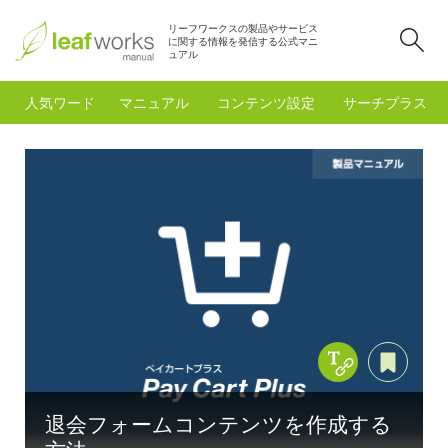
リーフワークスの製品やサービス
検
に関する情報を発信する公式マニ
ュアル
人気ワード
マニュアル
コンテンツ設定
サーチプラスfo
Copy Title &
あと
退会フォームコンテンツを作成する