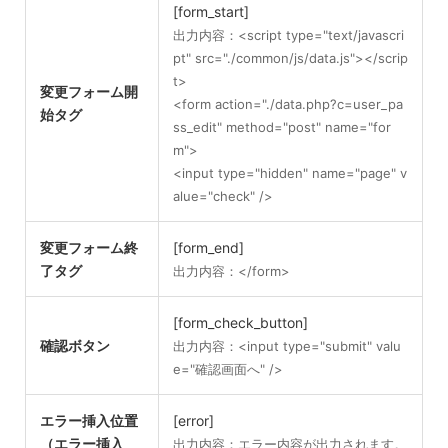
[form_start]
出力内容：<script type="text/javascri
pt" src="./common/js/data.js"></scrip
t>
変更フォーム開
<form action="./data.php?c=user_pa
始タグ
ss_edit" method="post" name="for
m">
<input type="hidden" name="page" v
alue="check" />
変更フォーム終
[form_end]
了タグ
出力内容：</form>
[form_check_button]
確認ボタン
出力内容：<input type="submit" valu
e="確認画面へ" />
エラー挿入位置
[error]
（エラー挿入
出力内容：エラー内容が出力されます。