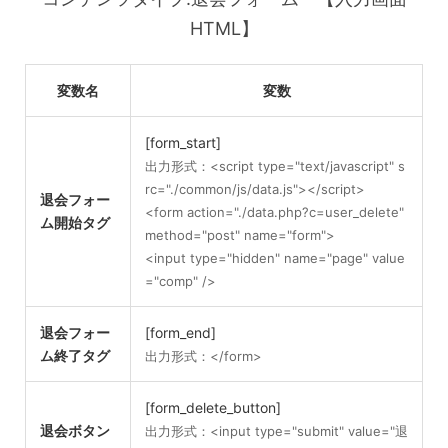
HTML】
変数名
変数
[form_start]
出力形式：<script type="text/javascript" s
rc="./common/js/data.js"></script>
退会フォー
<form action="./data.php?c=user_delete"
ム開始タグ
method="post" name="form">
<input type="hidden" name="page" value
="comp" />
退会フォー
[form_end]
ム終了タグ
出力形式：</form>
[form_delete_button]
退会ボタン
出力形式：<input type="submit" value="退