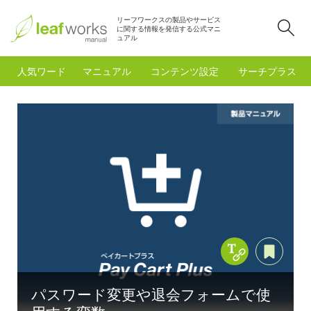
リーフワークスの製品やサービス
検
に関する情報を発信する公式マニ
ュアル
人気ワード
マニュアル
コンテンツ設定
サーチプラスfo
Copy Title &
あと
パスワード変更や退会フォームで使