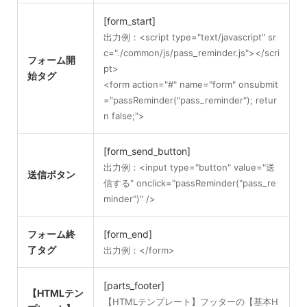
[form_start]
出力例：<script type="text/javascript" sr
c="./common/js/pass_reminder.js"></scri
フォーム開
pt>
始タグ
<form action="#" name="form" onsubmit
="passReminder("pass_reminder"); retur
n false;">
[form_send_button]
出力例：<input type="button" value="送
送信ボタン
信する" onclick="passReminder("pass_re
minder")" />
フォーム終
[form_end]
了タグ
出力例：</form>
[parts_footer]
【HTMLテン
【HTMLテンプレート】フッターの【基本H