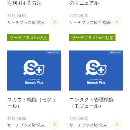
を利用する方法
のマニュアル
2019.09.02
2019.06.20
あとで読む
あ
サーチプラスfor求人
サーチプラスfor不動産
サーチプラスfor求人
サーチプラスfor不動産
マニュアル
マニュアル
目次
Googleしごと検索
Google for jobs
Indexing API
スカウト機能（モジュ
コンタクト管理機能
ール）
（モジュール）
2019.06.20
2019.06.20
あとで読む
あ
サーチプラスfor求人
サーチプラスfor求人