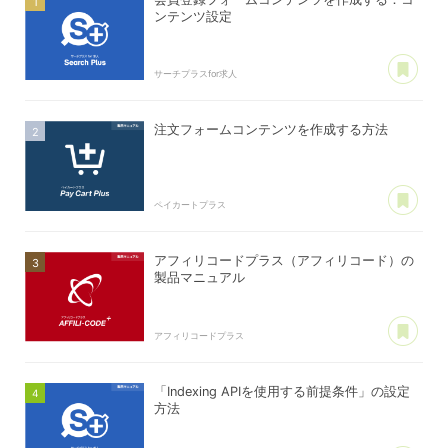
ンテンツ設定
あ
サーチプラスfor求人
注文フォームコンテンツを作成する方法
あ
ペイカートプラス
アフィリコードプラス（アフィリコード）の
製品マニュアル
あ
アフィリコードプラス
「Indexing APIを使用する前提条件」の設定
方法