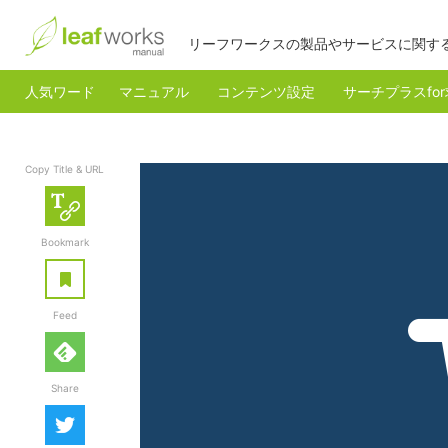
リーフワークスの製品やサービスに関す
人気ワード
マニュアル
コンテンツ設定
サーチプラスfo
Copy Title & URL
Copy Title & URL
Bookmark
あとで読む
Feed
feedly
Share
Twitter