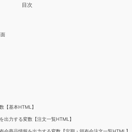
目次
画面
数【基本HTML】
を出力する変数【注文一覧HTML】
布会商品情報を出力する変数【定期・頒布会注文一覧HTML】