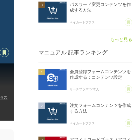
パスワード変更コンテンツを作
成する方法
あ
ペイカートプラス
もっと見る
opy Title & URL
あとで読む
マニュアル
記事ランキング
会員登録フォームコンテンツを
作成する：コンテンツ設定
あ
サーチプラスfor求人
ラス
注文フォームコンテンツを作成
する方法
あ
ペイカートプラス
アフィリコードプラス（アフィ