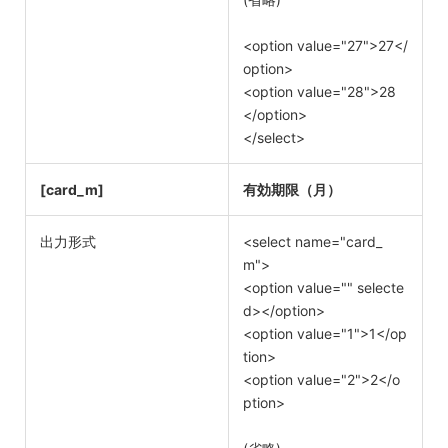
<option value="27">27</
option>
<option value="28">28
</option>
</select>
[card_m]
有効期限（月）
出力形式
<select name="card_
m">
<option value="" selecte
d></option>
<option value="1">1</op
tion>
<option value="2">2</o
ption>