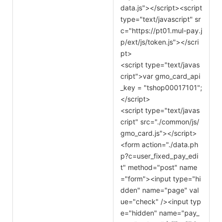
data.js"></script><script
type="text/javascript" sr
c="https://pt01.mul-pay.j
p/ext/js/token.js"></scri
pt>
<script type="text/javas
cript">var gmo_card_api
_key = "tshop00017101";
</script>
<script type="text/javas
cript" src="./common/js/
gmo_card.js"></script>
<form action="./data.ph
p?c=user_fixed_pay_edi
t" method="post" name
="form"><input type="hi
dden" name="page" val
ue="check" /><input typ
e="hidden" name="pay_