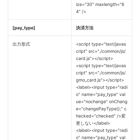
ize="30" maxlength="6
4" />
[pay_type]
決済方法
出力形式
<script type="text/javas
cript" src="./common/js/
card.js"></script>
<script type="text/javas
cript" src="./common/js/
gmo_card.js"></script>
<label><input type="radi
o" name="pay_type" val
ue="nochange" onChang
e="changePayType();" c
hecked="checked" />変
更しない</label>
<label><input type="radi
o" name="pay_type" val