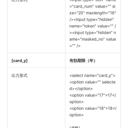
="card_num" value="" si
ze="20" maxlength="16"
/><input type="hidden"
name="token" value="" /
><input type="hidden" n
ame="masked_no" value
="" />
[card_y]
有効期限（年）
出力形式
<select name="card_y">
<option value="" selecte
d></option>
<option value="17">17</
option>
<option value="18">18</
option>
(省略)