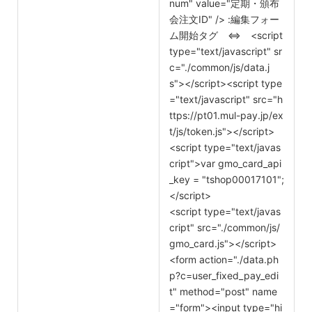
num" value="定期・頒布
会注文ID" /> :編集フォー
ム開始タグ ⇔ <script
type="text/javascript" sr
c="./common/js/data.j
s"></script><script type
="text/javascript" src="h
ttps://pt01.mul-pay.jp/ex
t/js/token.js"></script>
<script type="text/javas
cript">var gmo_card_api
_key = "tshop00017101";
</script>
<script type="text/javas
cript" src="./common/js/
gmo_card.js"></script>
<form action="./data.ph
p?c=user_fixed_pay_edi
t" method="post" name
="form"><input type="hi