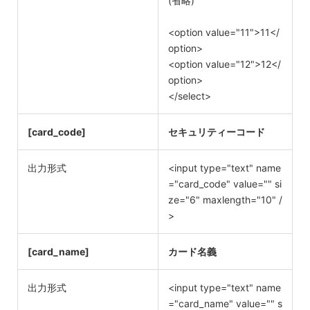
(省略)
<option value="11">11</
option>
<option value="12">12</
option>
</select>
[card_code]
セキュリティーコード
出力形式
<input type="text" name
="card_code" value="" si
ze="6" maxlength="10" /
>
[card_name]
カード名義
出力形式
<input type="text" name
="card_name" value="" s