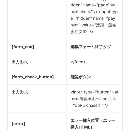
dden" name="page" val
ue="check" /><input typ
e="hidden" name="pay_
num" value="定期・頒布
会注文ID" />
[form_end]
編集フォーム終了タグ
出力形式
</form>
[form_check_button]
確認ボタン
出力形式
<input type="button" val
ue="確認画面へ" onclick
="doPurchase();" />
エラー挿入位置（エラー
[error]
挿入HTML）