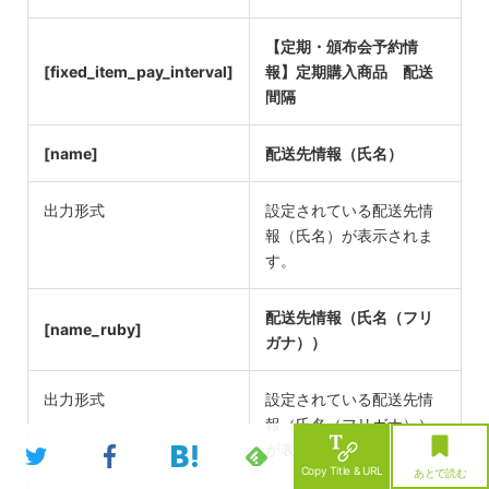
【定期・頒布会予約情
[fixed_item_pay_interval]
報】定期購入商品 配送
間隔
[name]
配送先情報（氏名）
出力形式
設定されている配送先情
報（氏名）が表示されま
す。
配送先情報（氏名（フリ
[name_ruby]
ガナ））
出力形式
設定されている配送先情
報（氏名（フリガナ））
が表示されます。
Twitter
Facebook
hatena
feedly
Copy Title & URL
あとで読む