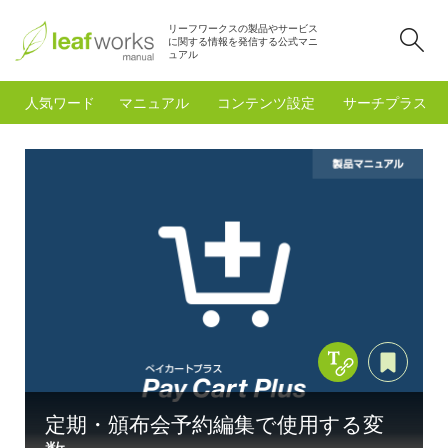
リーフワークスの製品やサービス
検
に関する情報を発信する公式マニ
ュアル
人気ワード
マニュアル
コンテンツ設定
サーチプラスfo
Copy Title &
あと
定期・頒布会予約編集で使用する変