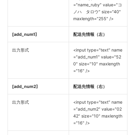
="name_ruby" value="コ
ノハ タロウ" size="40"
maxlength="255" />
[add_num1]
配送先情報（左）
出力形式
<input type="text" name
="add_num1" value="52
0" size="10" maxlength
="16" />
[add_num2]
配送先情報（右）
出力形式
<input type="text" name
="add_num2" value="02
42" size="10" maxlength
="16" />