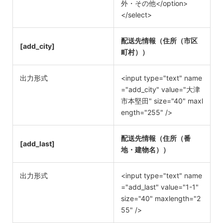
外・その他</option>
</select>
配送先情報（住所（市区
[add_city]
町村））
出力形式
<input type="text" name
="add_city" value="大津
市本堅田" size="40" maxl
ength="255" />
配送先情報（住所（番
[add_last]
地・建物名））
出力形式
<input type="text" name
="add_last" value="1-1"
size="40" maxlength="2
55" />