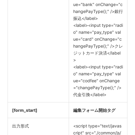
ue="bank" onChange="c
hangePayType();" />銀行
振込</label>
<label><input type="radi
o" name="pay_type" val
ue="card" onChange="c
hangePayType();" />クレ
ジットカード決済</label
>
<label><input type="radi
o" name="pay_type" val
ue="codfee" onChange
="changePayType();" />
代金引換</label>
[form_start]
編集フォーム開始タグ
出力形式
<script type="text/javas
cript" src="./common/js/