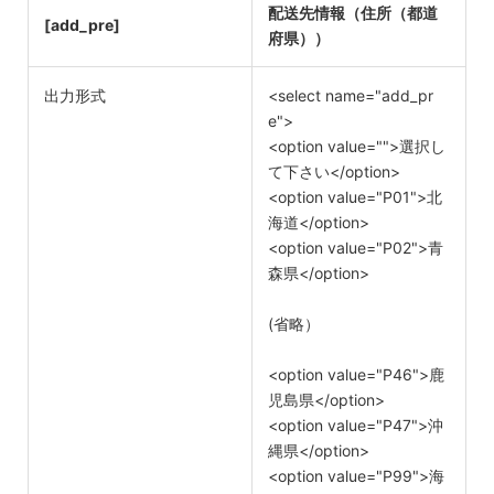
配送先情報（住所（都道
[add_pre]
府県））
出力形式
<select name="add_pr
e">
<option value="">選択し
て下さい</option>
<option value="P01">北
海道</option>
<option value="P02">青
森県</option>
(省略）
<option value="P46">鹿
児島県</option>
<option value="P47">沖
縄県</option>
<option value="P99">海