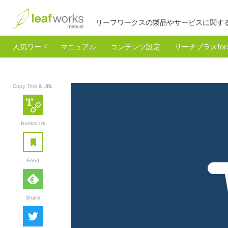
リーフワークスの製品やサービスに関す
人気ワード
マニュアル
コンテンツ設定
サーチプラスfo
Copy Title & URL
Copy Title & URL
Bookmark
あとで読む
Feed
feedly
Share
Twitter