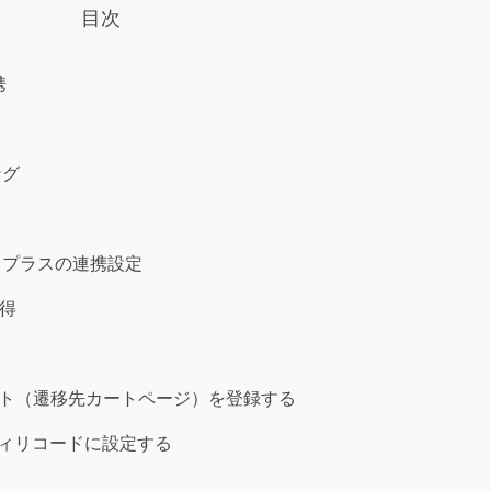
目次
携
ング
トプラスの連携設定
取得
ト（遷移先カートページ）を登録する
フィリコードに設定する