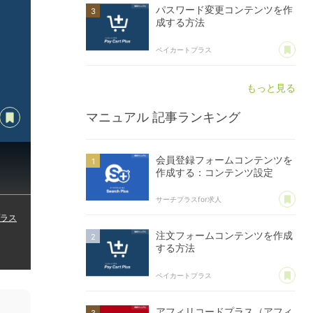
パスワード変更コンテンツを作
成する方法
あ
ペイカートプラス
もっと見る
opy Title & URL
あとで読む
マニュアル
記事ランキング
会員登録フォームコンテンツを
作成する：コンテンツ設定
あ
サーチプラスfor求人
ラス
注文フォームコンテンツを作成
する方法
あ
ペイカートプラス
アフィリコードプラス（アフィ