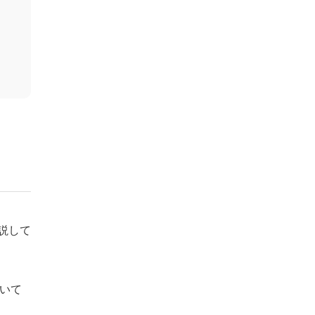
説して
いて