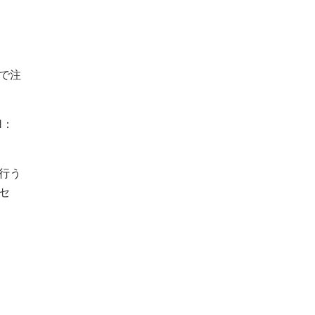
で注
1：
行う
セ