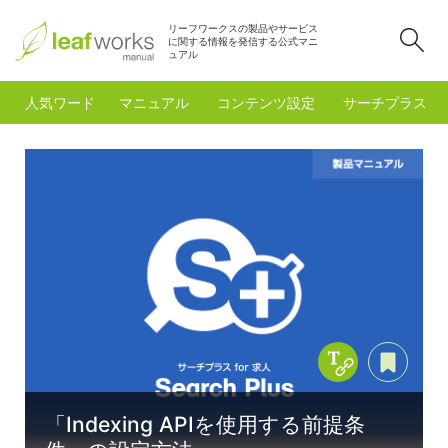
リーフワークスの製品やサービス
検
に関する情報を発信する公式マニ
ュアル
人気ワード
マニュアル
コンテンツ設定
サーチプラスfo
Copy Title &
あと
「Indexing APIを使用する前提条