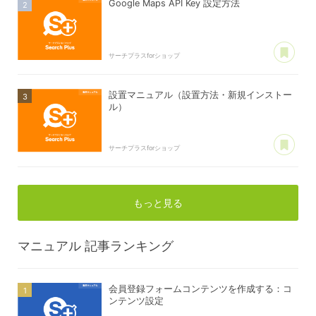
Google Maps API Key 設定方法
あ
サーチプラスforショップ
設置マニュアル（設置方法・新規インストー
ル）
あ
サーチプラスforショップ
もっと見る
マニュアル
記事ランキング
会員登録フォームコンテンツを作成する：コ
ンテンツ設定