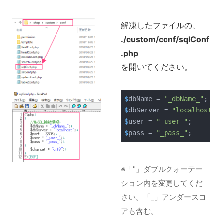
解凍したファイルの、
./custom/conf/sqlConf
.php
を開いてください。
$
dbName = 
"_dbName_"
;
$
dbServer = 
"localhost"
;
$
user = 
"_user_"
;
$
pass = 
"_pass_"
;
※「"」ダブルクォーテー
ション内を変更してくだ
さい。「_」アンダースコ
アも含む。