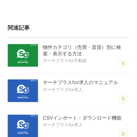
関連記事
物件カテゴリ（売買・賃貸）別に検
索・表示する方法
あ
サーチプラスfor不動産
サーチプラスfor求人のマニュアル
サーチプラスfor求人
あ
CSVインポート・ダウンロード機能
サーチプラスfor求人
あ