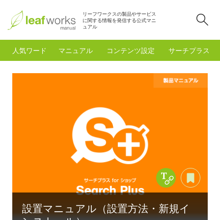
リーフワークスの製品やサービス
検
に関する情報を発信する公式マニ
ュアル
人気ワード
マニュアル
コンテンツ設定
サーチプラスfo
Copy Title &
あと
設置マニュアル（設置方法・新規イ