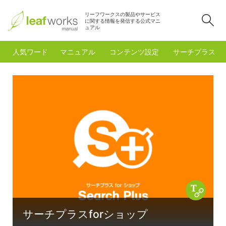
リーフワークスの製品やサービス
検
に関する情報を発信する公式マニ
ュアル
人気ワード
マニュアル
コンテンツ設定
サーチプラスfo
Copy 
サーチプラスforショップ