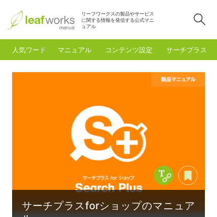
リーフワークスの製品やサービス
検
に関する情報を発信する公式マニ
ュアル
人気ワード
マニュアル
コンテンツ設定
サーチプラスfo
Copy Title &
あと
サーチプラスforショップのマニュア