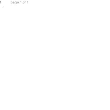
1
page 1 of 1