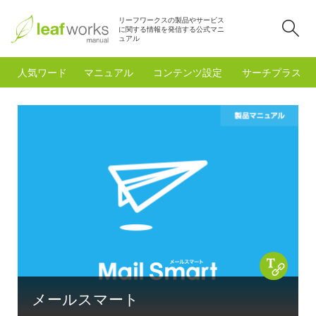
リーフワークスの製品やサービス
検
に関する情報を発信する公式マニ
ュアル
人気ワード
マニュアル
コンテンツ設定
サーチプラスfo
Copy 
メールスマート