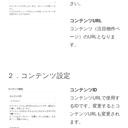
さい。
コンテンツURL
コンテンツ（注目物件ペ
ージ）のURLとなりま
す。
２．コンテンツ設定
コンテンツID
コンテンツURLで使用す
るIDです。変更するとコ
ンテンツURLも変更され
ます。