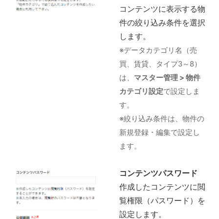
コンテンツに表示する物
件の絞り込み条件を選択
します。
※データカテゴリ名（売
買、賃貸、タイプ3～8）
は、
マスター管理 > 物件
カテゴリ設定
で設定しま
す。
※絞り込み条件は、物件の
新規登録・編集で設定し
ます。
コンテンツパスワード
作成したコンテンツに閲
覧権限（パスワード）を
設定します。