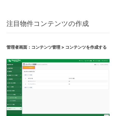
注目物件コンテンツの作成
管理者画面：コンテンツ管理 > コンテンツを作成する