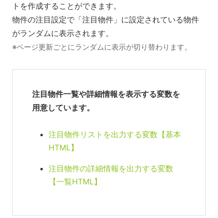
トを作成することができます。
物件の注目設定で「注目物件」に設定されている物件
がランダムに表示されます。
※ページ更新ごとにランダムに表示が切り替わります。
注目物件一覧や詳細情報を表示する変数を
用意しています。
注目物件リストを出力する変数【基本
HTML】
注目物件の詳細情報を出力する変数
【一覧HTML】