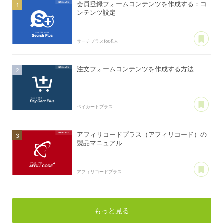
会員登録フォームコンテンツを作成する：コ
ンテンツ設定
あ
サーチプラスfor求人
注文フォームコンテンツを作成する方法
あ
ペイカートプラス
アフィリコードプラス（アフィリコード）の
製品マニュアル
あ
アフィリコードプラス
もっと見る