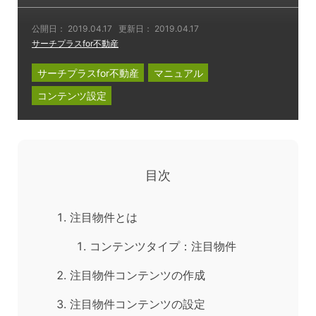
公開日：
2019.04.17
更新日：
2019.04.17
サーチプラスfor不動産
サーチプラスfor不動産
マニュアル
コンテンツ設定
目次
注目物件とは
コンテンツタイプ：注目物件
注目物件コンテンツの作成
注目物件コンテンツの設定