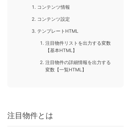
コンテンツ情報
コンテンツ設定
テンプレートHTML
注目物件リストを出力する変数
【基本HTML】
注目物件の詳細情報を出力する
変数【一覧HTML】
注目物件とは