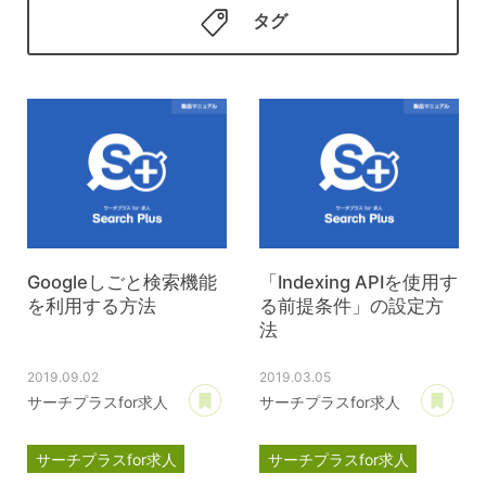
タグ
Googleしごと検索機能
「Indexing APIを使用す
を利用する方法
る前提条件」の設定方
法
2019.09.02
2019.03.05
あとで読む
あ
サーチプラスfor求人
サーチプラスfor求人
サーチプラスfor求人
サーチプラスfor求人