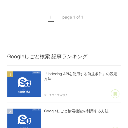
マニュアル
マニュアル
Googleしごと検索
Googleしごと検索
1
page 1 of 1
Google for jobs
Google for jobs
Indexing API
Indexing API
Googleしごと検索
記事ランキング
「Indexing APIを使用する前提条件」の設定
方法
あ
サーチプラスfor求人
Googleしごと検索機能を利用する方法
あ