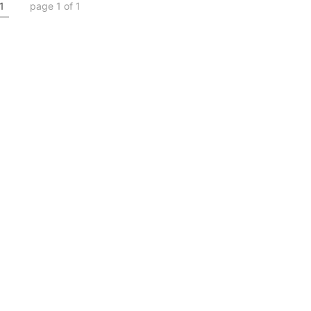
1
page 1 of 1