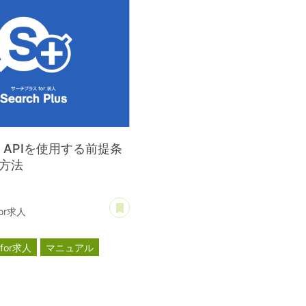
ng APIを使用する前提条
方法
あとで読む
or求人
or求人
マニュアル
ごと検索
Google for jobs