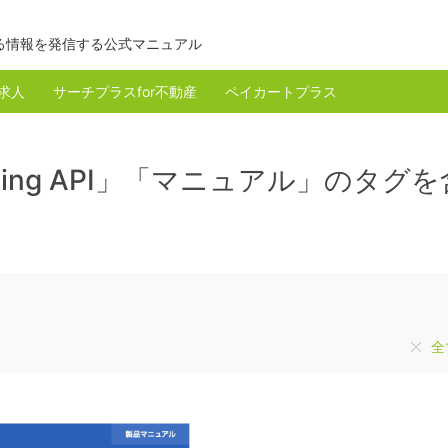
る情報を発信する公式マニュアル
r求人
サーチプラスfor不動産
ペイカートプラス
xing API」「マニュアル」のタグ
全