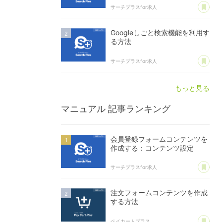
あ
サーチプラスfor求人
Googleしごと検索機能を利用す
る方法
あ
サーチプラスfor求人
もっと見る
マニュアル
記事ランキング
会員登録フォームコンテンツを
作成する：コンテンツ設定
あ
サーチプラスfor求人
注文フォームコンテンツを作成
する方法
あ
ペイカートプラス