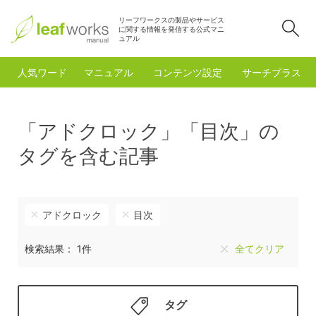
リーフワークスの製品やサービス
検
に関する情報を発信する公式マニ
ュアル
人気ワード
マニュアル
コンテンツ設定
サーチプラスfo
「アドクロック」「目次」の
タグを含む記事
アドクロック
目次
検索結果： 1件
全てクリア
タグ